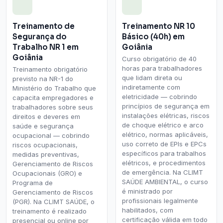
Treinamento de
Treinamento NR 10
Segurança do
Básico (40h) em
Trabalho NR 1 em
Goiânia
Goiânia
Curso obrigatório de 40
horas para trabalhadores
Treinamento obrigatório
que lidam direta ou
previsto na NR-1 do
indiretamente com
Ministério do Trabalho que
eletricidade — cobrindo
capacita empregadores e
princípios de segurança em
trabalhadores sobre seus
instalações elétricas, riscos
direitos e deveres em
de choque elétrico e arco
saúde e segurança
elétrico, normas aplicáveis,
ocupacional — cobrindo
uso correto de EPIs e EPCs
riscos ocupacionais,
específicos para trabalhos
medidas preventivas,
elétricos, e procedimentos
Gerenciamento de Riscos
de emergência. Na CLIMT
Ocupacionais (GRO) e
SAÚDE AMBIENTAL, o curso
Programa de
é ministrado por
Gerenciamento de Riscos
profissionais legalmente
(PGR). Na CLIMT SAÚDE, o
habilitados, com
treinamento é realizado
certificação válida em todo
presencial ou online por