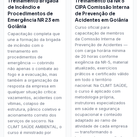
Treinamento Brigada
Treinamento da NR 5
de Incêndio e
CIPA Comissão Interna
Procedimentos de
de Prevenção de
Emergência NR 23 em
Acidentes em Goiânia
Goiânia
Curso oficial para
capacitação de membros
Capacitação completa que
da Comissão Interna de
une a formação da brigada
Prevenção de Acidentes —
de incêndio com o
com carga horária mínima
treinamento em
de 20 horas conforme
procedimentos de
exigência da NR-5, material
emergência — cobrindo
atualizado, exercícios
não apenas o combate ao
práticos e certificado válido
fogo e a evacuação, mas
em todo o território
também a organização da
nacional. Na CLIMT SAÚDE,
resposta da empresa em
o curso é aplicado com
qualquer situação crítica:
metodologia própria,
vazamentos, acidentes com
instrutores especializados
vítimas, colapso de
em saúde e segurança
estrutura, pânico coletivo e
ocupacional e conteúdo
acionamento correto dos
adaptado ao ramo de
serviços de socorro. Na
atividade de cada empresa
CLIMT SAÚDE AMBIENTAL, o
— transformando o
curso é ministrado por