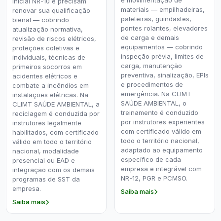
e movimentação de
inicial NR-10 e precisam
materiais — empilhadeiras,
renovar sua qualificação
paleteiras, guindastes,
bienal — cobrindo
pontes rolantes, elevadores
atualização normativa,
de carga e demais
revisão de riscos elétricos,
equipamentos — cobrindo
proteções coletivas e
inspeção prévia, limites de
individuais, técnicas de
carga, manutenção
primeiros socorros em
preventiva, sinalização, EPIs
acidentes elétricos e
e procedimentos de
combate a incêndios em
emergência. Na CLIMT
instalações elétricas. Na
SAÚDE AMBIENTAL, o
CLIMT SAÚDE AMBIENTAL, a
treinamento é conduzido
reciclagem é conduzida por
por instrutores experientes
instrutores legalmente
com certificado válido em
habilitados, com certificado
todo o território nacional,
válido em todo o território
adaptado ao equipamento
nacional, modalidade
específico de cada
presencial ou EAD e
empresa e integrável com
integração com os demais
NR-12, PGR e PCMSO.
programas de SST da
empresa.
Saiba mais
Saiba mais