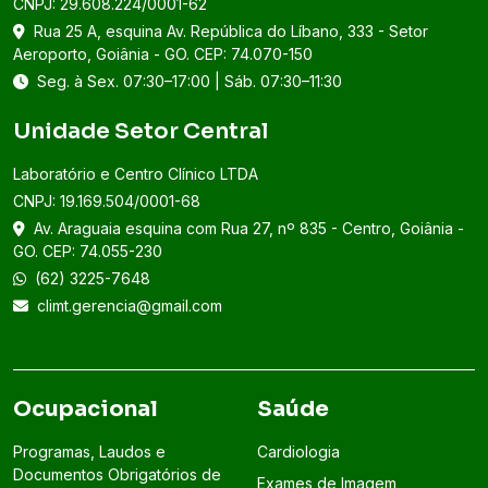
CNPJ: 29.608.224/0001-62
Rua 25 A, esquina Av. República do Líbano, 333 - Setor
Aeroporto, Goiânia - GO. CEP: 74.070-150
Seg. à Sex. 07:30–17:00 | Sáb. 07:30–11:30
Unidade Setor Central
Laboratório e Centro Clínico LTDA
CNPJ: 19.169.504/0001-68
Av. Araguaia esquina com Rua 27, nº 835 - Centro, Goiânia -
GO. CEP: 74.055-230
(62) 3225-7648
climt.gerencia@gmail.com
Ocupacional
Saúde
Programas, Laudos e
Cardiologia
Documentos Obrigatórios de
Exames de Imagem