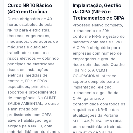
Curso NR 10 Básico
Implantação, Gestão
(40h) em Goiânia
da CIPA (NR-5) e
Treinamentos de CIPA
Curso obrigatório de 40
horas estabelecido pela
Processo eletivo completo,
NR-10 para eletricistas,
treinamento de 20h
técnicos, engenheiros,
conforme NR-5 e gestão do
mecânicos, operadores de
mandato com atas e SIPAT
máquinas e qualquer
A CIPA é obrigatória para
trabalhador exposto a
empresas com número de
riscos elétricos — cobrindo
empregados e grau de
princípios de eletricidade,
risco definidos pelo Quadro
riscos em instalações
I da NR-5. A CLIMT
elétricas, medidas de
OCUPACIONAL oferece
controle, EPIs e EPCs
suporte completo para a
específicos, primeiros
implantação, eleição,
socorros e procedimentos
treinamento e gestão da
de emergência. Na CLIMT
CIPA, garantindo
SAÚDE AMBIENTAL, o curso
conformidade com todos os
é ministrado por
requisitos da NR-5 e das
profissionais com CREA
atualizações da Portaria
ativo e habilitação legal
MTE 1.419/2024. Uma CIPA
exigida pela NR-10, com
bem constituída e treinada
material didático atualizado,
é um ativo de SST da