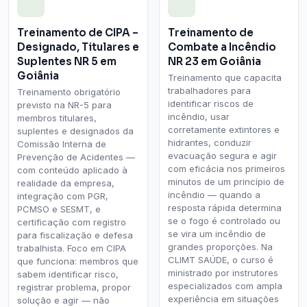
Treinamento de CIPA –
Treinamento de
Designado, Titulares e
Combate a Incêndio
Suplentes NR 5 em
NR 23 em Goiânia
Goiânia
Treinamento que capacita
trabalhadores para
Treinamento obrigatório
identificar riscos de
previsto na NR-5 para
incêndio, usar
membros titulares,
corretamente extintores e
suplentes e designados da
hidrantes, conduzir
Comissão Interna de
evacuação segura e agir
Prevenção de Acidentes —
com eficácia nos primeiros
com conteúdo aplicado à
minutos de um princípio de
realidade da empresa,
incêndio — quando a
integração com PGR,
resposta rápida determina
PCMSO e SESMT, e
se o fogo é controlado ou
certificação com registro
se vira um incêndio de
para fiscalização e defesa
grandes proporções. Na
trabalhista. Foco em CIPA
CLIMT SAÚDE, o curso é
que funciona: membros que
ministrado por instrutores
sabem identificar risco,
especializados com ampla
registrar problema, propor
experiência em situações
solução e agir — não