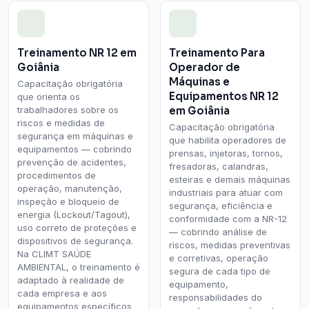
Treinamento NR 12 em
Treinamento Para
Goiânia
Operador de
Máquinas e
Capacitação obrigatória
Equipamentos NR 12
que orienta os
trabalhadores sobre os
em Goiânia
riscos e medidas de
Capacitação obrigatória
segurança em máquinas e
que habilita operadores de
equipamentos — cobrindo
prensas, injetoras, tornos,
prevenção de acidentes,
fresadoras, calandras,
procedimentos de
esteiras e demais máquinas
operação, manutenção,
industriais para atuar com
inspeção e bloqueio de
segurança, eficiência e
energia (Lockout/Tagout),
conformidade com a NR-12
uso correto de proteções e
— cobrindo análise de
dispositivos de segurança.
riscos, medidas preventivas
Na CLIMT SAÚDE
e corretivas, operação
AMBIENTAL, o treinamento é
segura de cada tipo de
adaptado à realidade de
equipamento,
cada empresa e aos
responsabilidades do
equipamentos específicos