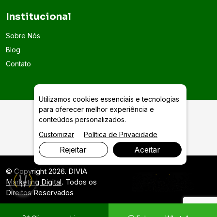
Institucional
Sobre Nós
Blog
Contato
Utilizamos cookies essenciais e tecnologias
para oferecer melhor experiência e
conteúdos personalizados.
Programas de Saúde Mental Corporativa em Goiânia
Customizar
Política de Privacidade
Rejeitar
Aceitar
© Copyright 2026. DIVIA
Marketing Digital
. Todos os
Direitos Reservados