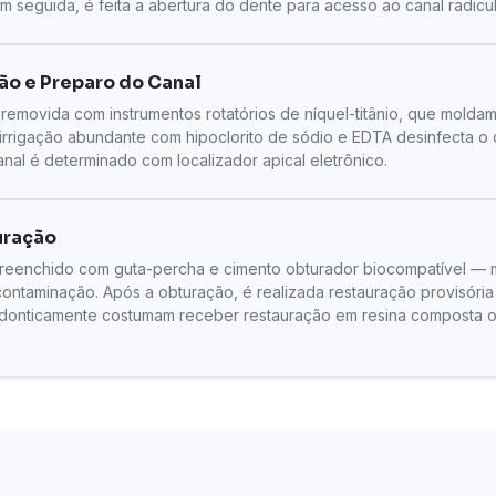
m seguida, é feita a abertura do dente para acesso ao canal radicul
ão e Preparo do Canal
emovida com instrumentos rotatórios de níquel-titânio, que moldam
A irrigação abundante com hipoclorito de sódio e EDTA desinfecta o
al é determinado com localizador apical eletrônico.
uração
preenchido com guta-percha e cimento obturador biocompatível — 
ntaminação. Após a obturação, é realizada restauração provisória 
odonticamente costumam receber restauração em resina composta o