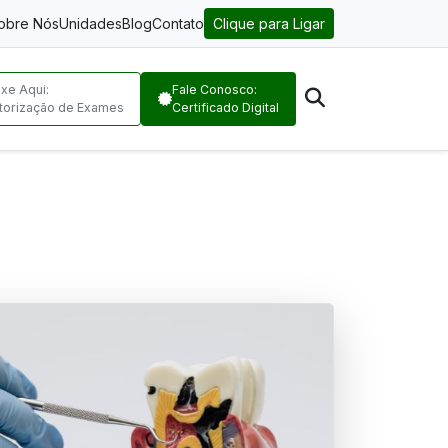
obre Nós
Unidades
Blog
Contato
Clique para Ligar
ixe Aqui:
Fale Conosco:
torização de Exames
Certificado Digital