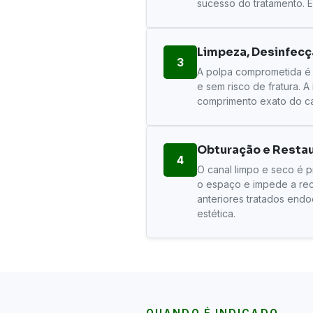
sucesso do tratamento. E
Limpeza, Desinfecç
3
A polpa comprometida é r
e sem risco de fratura. 
comprimento exato do can
Obturação e Resta
4
O canal limpo e seco é 
o espaço e impede a reco
anteriores tratados end
estética.
QUANDO É INDICADO