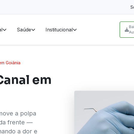
S
Ba
l
Saúde
Institucional
Au
em Goiânia
Canal em
move a polpa
 da frente —
nando a dor e