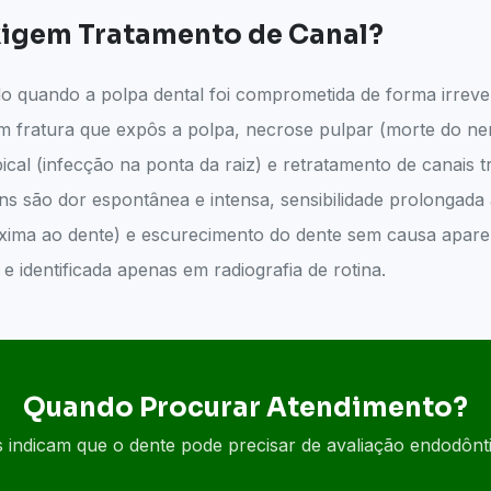
xigem Tratamento de Canal?
do quando a polpa dental foi comprometida de forma irreve
om fratura que expôs a polpa, necrose pulpar (morte do n
pical (infecção na ponta da raiz) e retratamento de canais
s são dor espontânea e intensa, sensibilidade prolongada a
óxima ao dente) e escurecimento do dente sem causa apare
e identificada apenas em radiografia de rotina.
Quando Procurar Atendimento?
is indicam que o dente pode precisar de avaliação endodônt