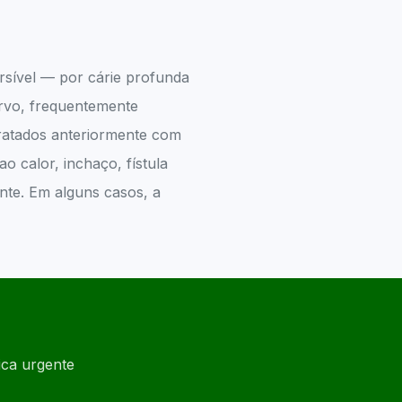
rsível — por cárie profunda
ervo, frequentemente
 tratados anteriormente com
o calor, inchaço, fístula
nte. Em alguns casos, a
ica urgente