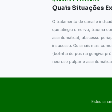
Quais Situações E
O tratamento de canal é indica
que atingiu o nervo, trauma c
assintomática), abscesso peria
insucesso. Os sinais mais comun
(bolinha de pus na gengiva pr
necrose pulpar é assintomática 
Estes sina