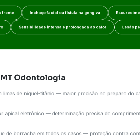
 frente
Inchaço facial ou fístula na gengiva
Escurecimen
vo
Sensibilidade intensa e prolongada ao calor
Lesão pe
LIMT Odontologia
 limas de níquel-titânio — maior precisão no preparo do ca
zador apical eletrônico — determinação precisa do comprime
que de borracha em todos os casos — proteção contra co