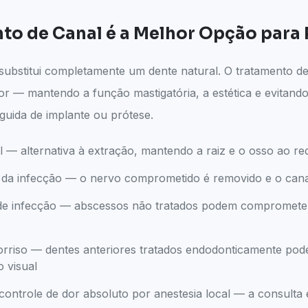
to de Canal é a Melhor Opção para 
ubstitui completamente um dente natural. O tratamento de
dor — mantendo a função mastigatória, a estética e evitand
uida de implante ou prótese.
 — alternativa à extração, mantendo a raiz e o osso ao red
 e da infecção — o nervo comprometido é removido e o can
e infecção — abscessos não tratados podem comprometer 
orriso — dentes anteriores tratados endodonticamente po
o visual
ntrole de dor absoluto por anestesia local — a consulta 